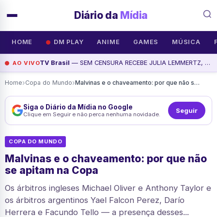
Diário da
Mídia
HOME
DM PLAY
ANIME
GAMES
MÚSICA
TV Brasil
— SEM CENSURA RECEBE JULIA LEMMERTZ, ALVARO LEME E DANIELLE MARQUES, assista agora
AO VIVO
›
›
Home
Copa do Mundo
Malvinas e o chaveamento: por que não se apitam na Copa
Siga o Diário da Mídia no Google
Seguir
Clique em Seguir e não perca nenhuma novidade.
COPA DO MUNDO
Malvinas e o chaveamento: por que não
se apitam na Copa
Os árbitros ingleses Michael Oliver e Anthony Taylor e
os árbitros argentinos Yael Falcon Perez, Darío
Herrera e Facundo Tello — a presença desses...