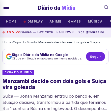
Diário da
Mídia
HOME
DM PLAY
ANIME
GAMES
MÚSICA
Gaules
— EWC 2026 - RAINBOW 6 - Siga @Gaules nas redes sociais!, assista agora
AO VIVO
›
›
Home
Copa do Mundo
Manzambi decide com dois gols e Suíça vira goleada
Siga o Diário da Mídia no Google
Seguir
Clique em Seguir e não perca nenhuma novidade.
COPA DO MUNDO
Manzambi decide com dois gols e Suíça
vira goleada
Suíça — Johan Manzambi entrou do banco e, em
atuação decisiva, transformou a partida que terminou
4 a 1 contra a Bósnia em Inglewood. O desempenho...