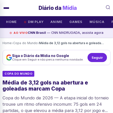
Diário da
Mídia
HOME
DM PLAY
ANIME
GAMES
MÚSICA
CNN Brasil
— CNN MADRUGADA, assista agora
AO VIVO
›
›
Home
Copa do Mundo
Média de 3,12 gols na abertura e goleadas marcam Copa
Siga o Diário da Mídia no Google
Seguir
Clique em Seguir e não perca nenhuma novidade.
COPA DO MUNDO
Média de 3,12 gols na abertura e
goleadas marcam Copa
Copa do Mundo de 2026 — A etapa inicial do torneio
trouxe um ritmo ofensivo incomum: 75 gols em 24
partidas, o que elevou a média para 3,12 por jogo e...