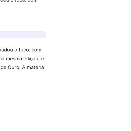
udou o foco: com
mudou o foco: com
uma mesma edição, e
 de Ouro. A matéria