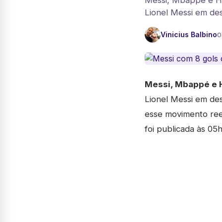
Messi, Mbappé e Ha
Lionel Messi em dest
Vinicius Balbino
0
Messi, Mbappé e 
Lionel Messi em des
esse movimento rees
foi publicada às 05h