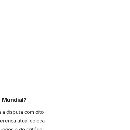
e Mundial?
 a disputa com oito
erença atual coloca
jogos e do critério