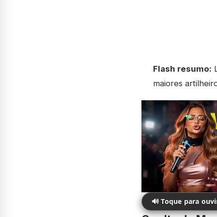
Flash resumo:
L
maiores artilhei
🔊 Toque para ouv