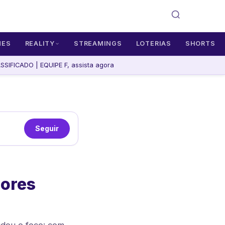
MES
REALITY
STREAMINGS
LOTERIAS
SHORTS
IFICADO | EQUIPE F, assista agora
Seguir
iores