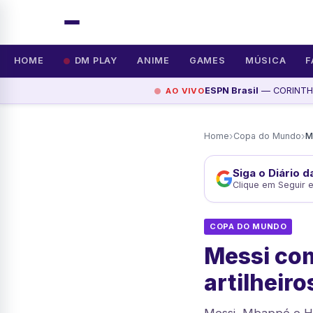
HOME
DM PLAY
ANIME
GAMES
MÚSICA
F
ESPN Brasil
— CORINTHIA
AO VIVO
›
›
Home
Copa do Mundo
Siga o Diário 
Clique em Seguir 
COPA DO MUNDO
Messi com
artilheiro