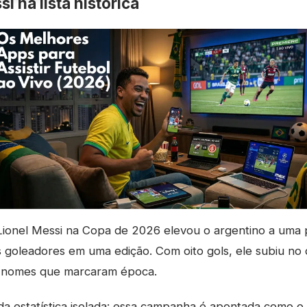
i na lista histórica
onel Messi na Copa de 2026 elevou o argentino a uma 
s goleadores em uma edição. Com oito gols, ele subiu no
r nomes que marcaram época.
da estatística isolada: essa campanha é apontada como o