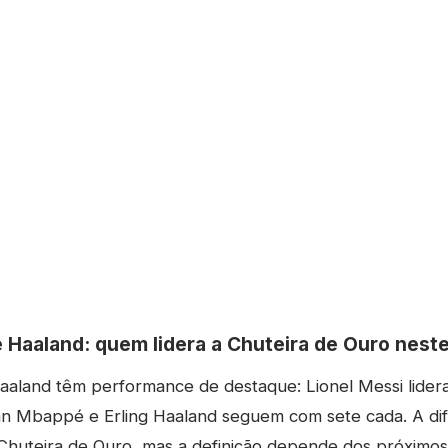
 Haaland: quem lidera a Chuteira de Ouro nest
aland têm performance de destaque: Lionel Messi lidera
ian Mbappé e Erling Haaland seguem com sete cada. A dif
Chuteira de Ouro, mas a definição depende dos próximos 