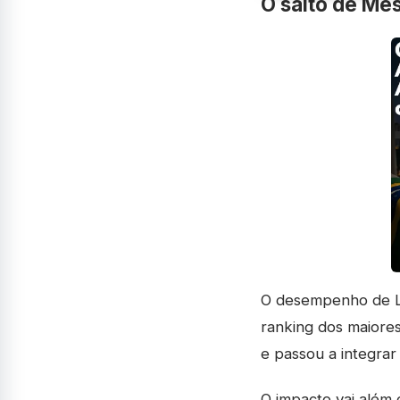
O salto de Mess
O desempenho de Li
ranking dos maiore
e passou a integra
O impacto vai além 