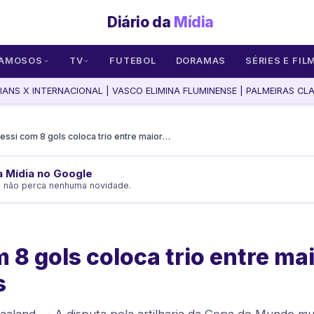
Diário da
Mídia
AMOSOS
TV
FUTEBOL
DORAMAS
SÉRIES E FIL
NS X INTERNACIONAL | VASCO ELIMINA FLUMINENSE | PALMEIRAS CLASS
Messi com 8 gols coloca trio entre maiores artilheiros
da Mídia no Google
e não perca nenhuma novidade.
 8 gols coloca trio entre ma
s