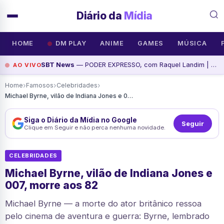
Diário da
Mídia
HOME
DM PLAY
ANIME
GAMES
MÚSICA
SBT News
— PODER EXPRESSO, com Raquel Landim | | SBT News, assista agora
AO VIVO
›
›
›
Home
Famosos
Celebridades
Michael Byrne, vilão de Indiana Jones e 007, morre aos 82
Siga o Diário da Mídia no Google
Seguir
Clique em Seguir e não perca nenhuma novidade.
CELEBRIDADES
Michael Byrne, vilão de Indiana Jones e
007, morre aos 82
Michael Byrne — a morte do ator britânico ressoa
pelo cinema de aventura e guerra: Byrne, lembrado