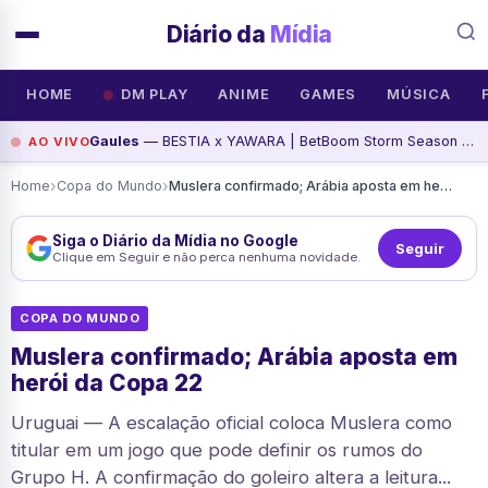
Diário da
Mídia
HOME
DM PLAY
ANIME
GAMES
MÚSICA
Gaules
— BESTIA x YAWARA | BetBoom Storm Season 4 - Siga @Gaules nas redes sociais!, assista agora
AO VIVO
›
›
Home
Copa do Mundo
Muslera confirmado; Arábia aposta em herói da Copa 22
Siga o Diário da Mídia no Google
Seguir
Clique em Seguir e não perca nenhuma novidade.
COPA DO MUNDO
Muslera confirmado; Arábia aposta em
herói da Copa 22
Uruguai — A escalação oficial coloca Muslera como
titular em um jogo que pode definir os rumos do
Grupo H. A confirmação do goleiro altera a leitura...