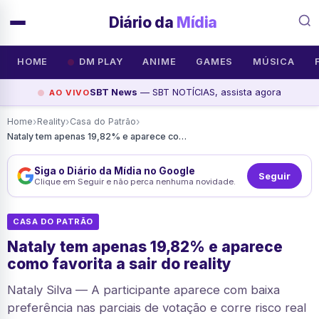
Diário da
Mídia
HOME
DM PLAY
ANIME
GAMES
MÚSICA
SBT News
— SBT NOTÍCIAS, assista agora
AO VIVO
›
›
›
Home
Reality
Casa do Patrão
Nataly tem apenas 19,82% e aparece como favorita a sair do reality
Siga o Diário da Mídia no Google
Seguir
Clique em Seguir e não perca nenhuma novidade.
CASA DO PATRÃO
Nataly tem apenas 19,82% e aparece
como favorita a sair do reality
Nataly Silva — A participante aparece com baixa
preferência nas parciais de votação e corre risco real