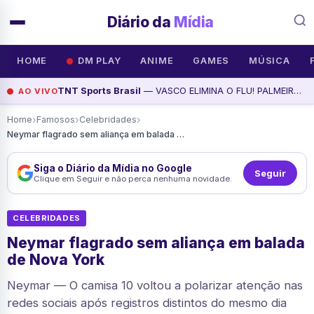
Diário da
Mídia
HOME
DM PLAY
ANIME
GAMES
MÚSICA
TNT Sports Brasil
— VASCO ELIMINA O FLU! PALMEIRAS AVANÇA SOB CRÍTICAS; CRUZEIRO VENCE | De Placa, assista agora
AO VIVO
›
›
›
Home
Famosos
Celebridades
Neymar flagrado sem aliança em balada de Nova York
Siga o Diário da Mídia no Google
Seguir
Clique em Seguir e não perca nenhuma novidade.
CELEBRIDADES
Neymar flagrado sem aliança em balada
de Nova York
Neymar — O camisa 10 voltou a polarizar atenção nas
redes sociais após registros distintos do mesmo dia