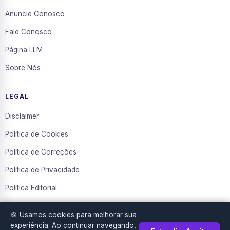
Anuncie Conosco
Fale Conosco
Página LLM
Sobre Nós
LEGAL
Disclaimer
Política de Cookies
Política de Correções
Política de Privacidade
Política Editorial
Termos de Uso
🍪 Usamos cookies para melhorar sua
Transparência
experiência. Ao continuar navegando,