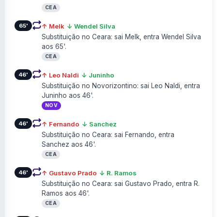
CEA
65'
↑ Melk
↓ Wendel Silva
Substituição no Ceara: sai Melk, entra Wendel Silva
aos 65'.
CEA
46'
↑ Leo Naldi
↓ Juninho
Substituição no Novorizontino: sai Leo Naldi, entra
Juninho aos 46'.
NOV
46'
↑ Fernando
↓ Sanchez
Substituição no Ceara: sai Fernando, entra
Sanchez aos 46'.
CEA
46'
↑ Gustavo Prado
↓ R. Ramos
Substituição no Ceara: sai Gustavo Prado, entra R.
Ramos aos 46'.
CEA