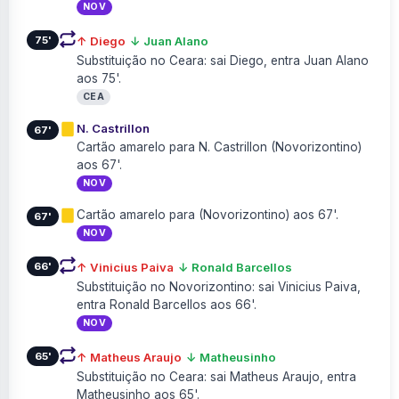
NOV
75'
↑ Diego
↓ Juan Alano
Substituição no Ceara: sai Diego, entra Juan Alano
aos 75'.
CEA
N. Castrillon
67'
Cartão amarelo para N. Castrillon (Novorizontino)
aos 67'.
NOV
Cartão amarelo para (Novorizontino) aos 67'.
67'
NOV
66'
↑ Vinicius Paiva
↓ Ronald Barcellos
Substituição no Novorizontino: sai Vinicius Paiva,
entra Ronald Barcellos aos 66'.
NOV
65'
↑ Matheus Araujo
↓ Matheusinho
Substituição no Ceara: sai Matheus Araujo, entra
Matheusinho aos 65'.