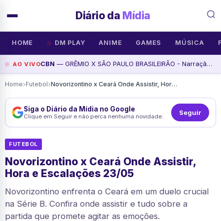
Diário da
Mídia
HOME
DM PLAY
ANIME
GAMES
MÚSICA
CBN
— GRÊMIO X SÃO PAULO BRASILEIRÃO - Narração: Oscar Ulisses - Futebol Globo CBN, assista agora
AO VIVO
›
›
Home
Futebol
Novorizontino x Ceará Onde Assistir, Hora e Escalações 23/05
Siga o Diário da Mídia no Google
Seguir
Clique em Seguir e não perca nenhuma novidade.
FUTEBOL
Novorizontino x Ceará Onde Assistir,
Hora e Escalações 23/05
Novorizontino enfrenta o Ceará em um duelo crucial
na Série B. Confira onde assistir e tudo sobre a
partida que promete agitar as emoções.