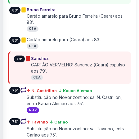
Bruno Ferreira
83'
Cartão amarelo para Bruno Ferreira (Ceara) aos
83'.
CEA
Cartão amarelo para (Ceara) aos 83'.
83'
CEA
Sanchez
79'
CARTÃO VERMELHO! Sanchez (Ceara) expulso
aos 79'.
CEA
75'
↑ N. Castrillon
↓ Kauan Alemao
Substituição no Novorizontino: sai N. Castrillon,
entra Kauan Alemao aos 75'.
NOV
75'
↑ Tavinho
↓ Carlao
Substituição no Novorizontino: sai Tavinho, entra
Carlao aos 75'.