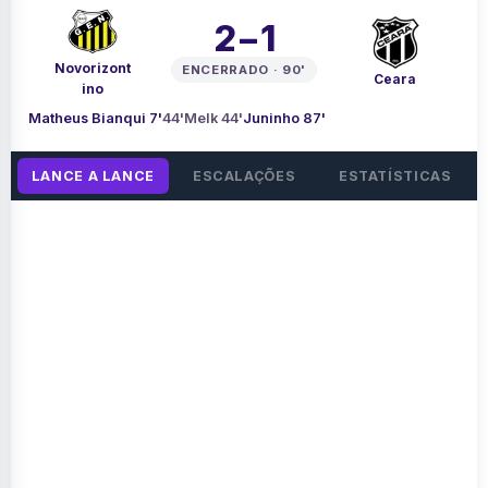
2 – 1
Novorizont
ENCERRADO · 90'
Ceara
ino
Matheus Bianqui 7'
44'
Melk 44'
Juninho 87'
LANCE A LANCE
ESCALAÇÕES
ESTATÍSTICAS