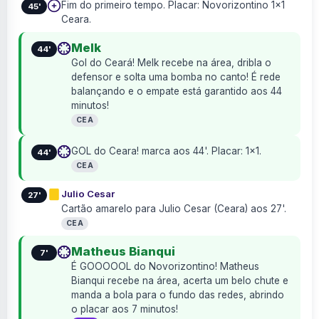
Fim do primeiro tempo. Placar: Novorizontino 1×1
45'
Ceara.
Melk
44'
Gol do Ceará! Melk recebe na área, dribla o
defensor e solta uma bomba no canto! É rede
balançando e o empate está garantido aos 44
minutos!
CEA
GOL do Ceara! marca aos 44'. Placar: 1×1.
44'
CEA
Julio Cesar
27'
Cartão amarelo para Julio Cesar (Ceara) aos 27'.
CEA
Matheus Bianqui
7'
É GOOOOOL do Novorizontino! Matheus
Bianqui recebe na área, acerta um belo chute e
manda a bola para o fundo das redes, abrindo
o placar aos 7 minutos!