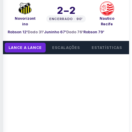
2 – 2
Novorizont
Nautico
ENCERRADO · 90'
ino
Recife
Robson 12'
Dodo 31'
Juninho 67'
Dodo 76'
Robson 79'
LANCE A LANCE
ESCALAÇÕES
ESTATÍSTICAS