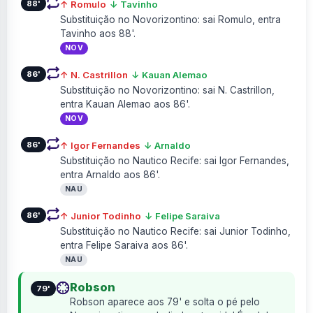
88'
↑ Romulo
↓ Tavinho
Substituição no Novorizontino: sai Romulo, entra
Tavinho aos 88'.
NOV
86'
↑ N. Castrillon
↓ Kauan Alemao
Substituição no Novorizontino: sai N. Castrillon,
entra Kauan Alemao aos 86'.
NOV
86'
↑ Igor Fernandes
↓ Arnaldo
Substituição no Nautico Recife: sai Igor Fernandes,
entra Arnaldo aos 86'.
NAU
86'
↑ Junior Todinho
↓ Felipe Saraiva
Substituição no Nautico Recife: sai Junior Todinho,
entra Felipe Saraiva aos 86'.
NAU
Robson
79'
Robson aparece aos 79' e solta o pé pelo