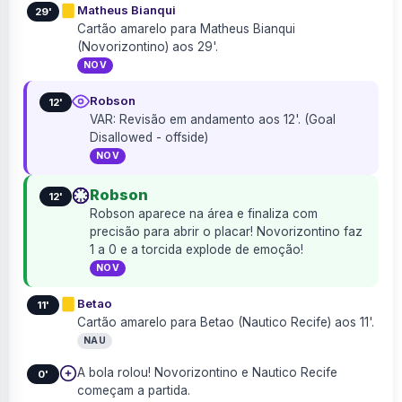
Matheus Bianqui
29'
Cartão amarelo para Matheus Bianqui
(Novorizontino) aos 29'.
NOV
Robson
12'
VAR: Revisão em andamento aos 12'. (Goal
Disallowed - offside)
NOV
Robson
12'
Robson aparece na área e finaliza com
precisão para abrir o placar! Novorizontino faz
1 a 0 e a torcida explode de emoção!
NOV
Betao
11'
Cartão amarelo para Betao (Nautico Recife) aos 11'.
NAU
A bola rolou! Novorizontino e Nautico Recife
0'
começam a partida.