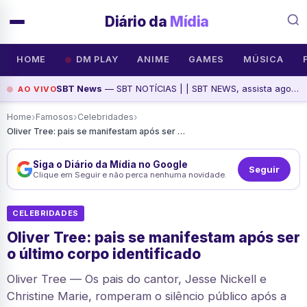
Diário da
Mídia
HOME
DM PLAY
ANIME
GAMES
MÚSICA
SBT News
— SBT NOTÍCIAS | | SBT NEWS, assista agora
AO VIVO
›
›
›
Home
Famosos
Celebridades
Oliver Tree: pais se manifestam após ser o último corpo identificado
Siga o Diário da Mídia no Google
Seguir
Clique em Seguir e não perca nenhuma novidade.
CELEBRIDADES
Oliver Tree: pais se manifestam após ser
o último corpo identificado
Oliver Tree — Os pais do cantor, Jesse Nickell e
Christine Marie, romperam o silêncio público após a