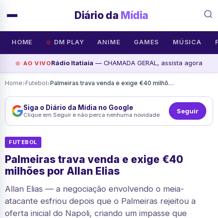
Diário da
Mídia
HOME
DM PLAY
ANIME
GAMES
MÚSICA
Rádio Itatiaia
— CHAMADA GERAL, assista agora
AO VIVO
›
›
Home
Futebol
Palmeiras trava venda e exige €40 milhões por Allan Elias
Siga o Diário da Mídia no Google
Seguir
Clique em Seguir e não perca nenhuma novidade.
FUTEBOL
Palmeiras trava venda e exige €40
milhões por Allan Elias
Allan Elias — a negociação envolvendo o meia-
atacante esfriou depois que o Palmeiras rejeitou a
oferta inicial do Napoli, criando um impasse que