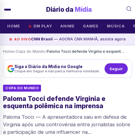
Diário da
Mídia
HOME
DM PLAY
ANIME
GAMES
MÚSICA
CNN Brasil
— AGORA CNN MANHÃ, assista agora
AO VIVO
›
›
Home
Copa do Mundo
Paloma Tocci defende Virginia e esquenta polêmica na imprensa
Siga o Diário da Mídia no Google
Seguir
Clique em Seguir e não perca nenhuma novidade.
COPA DO MUNDO
Paloma Tocci defende Virginia e
esquenta polêmica na imprensa
Paloma Tocci — A apresentadora saiu em defesa de
Virginia após uma controvérsia entre jornalistas sobre
a participação de uma influencer na...