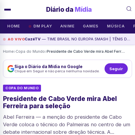
Diário da
Mídia
HOME
DM PLAY
ANIME
GAMES
MÚSICA
CazéTV
— TIME BRASIL NO EUROPA SMASH | TÊNIS DE MESA, assista agora
AO VIVO
›
›
Home
Copa do Mundo
Presidente de Cabo Verde mira Abel Ferreira para seleção
Siga o Diário da Mídia no Google
Seguir
Clique em Seguir e não perca nenhuma novidade.
COPA DO MUNDO
Presidente de Cabo Verde mira Abel
Ferreira para seleção
Abel Ferreira — a menção do presidente de Cabo
Verde coloca o técnico do Palmeiras no centro de um
debate internacional sobre direção técnica. A...