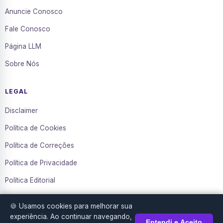
Anuncie Conosco
Fale Conosco
Página LLM
Sobre Nós
LEGAL
Disclaimer
Política de Cookies
Política de Correções
Política de Privacidade
Política Editorial
Termos de Uso
🍪 Usamos cookies para melhorar sua
Transparência
experiência. Ao continuar navegando,
Entendi e Aceito