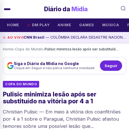
Diário da
Mídia
HOME
DM PLAY
ANIME
GAMES
MÚSICA
CNN Brasil
— COLÔMBIA DECLARA DESASTRE NACIONAL APÓS TERREMOTO | CNN 360°, assista agora
AO VIVO
›
›
Home
Copa do Mundo
Pulisic minimiza lesão após ser substituído na vitória por 4 a 1
Siga o Diário da Mídia no Google
Seguir
Clique em Seguir e não perca nenhuma novidade.
COPA DO MUNDO
Pulisic minimiza lesão após ser
substituído na vitória por 4 a 1
Christian Pulisic — Em meio à vitória dos coanfitriões
por 4 a 1 sobre o Paraguai, Christian Pulisic afastou
temores sobre uma possível lesão que...