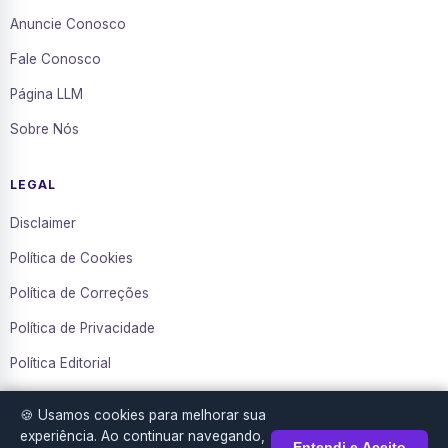
Anuncie Conosco
Fale Conosco
Página LLM
Sobre Nós
LEGAL
Disclaimer
Política de Cookies
Política de Correções
Política de Privacidade
Política Editorial
Termos de Uso
🍪 Usamos cookies para melhorar sua
Transparência
experiência. Ao continuar navegando,
Entendi e Aceito