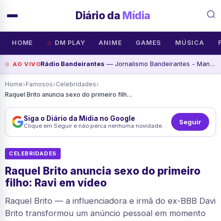
Diário da
Mídia
HOME
DM PLAY
ANIME
GAMES
MÚSICA
Rádio Bandeirantes
— Jornalismo Bandeirantes - Manhã - Programa de, assista agora
AO VIVO
›
›
›
Home
Famosos
Celebridades
Raquel Brito anuncia sexo do primeiro filho: Ravi em vídeo
Siga o Diário da Mídia no Google
Seguir
Clique em Seguir e não perca nenhuma novidade.
CELEBRIDADES
Raquel Brito anuncia sexo do primeiro
filho: Ravi em vídeo
Raquel Brito — a influenciadora e irmã do ex-BBB Davi
Brito transformou um anúncio pessoal em momento