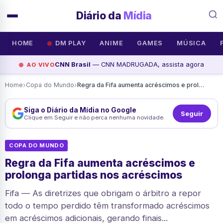
Diário da
Mídia
HOME
DM PLAY
ANIME
GAMES
MÚSICA
CNN Brasil
— CNN MADRUGADA, assista agora
AO VIVO
›
›
Home
Copa do Mundo
Regra da Fifa aumenta acréscimos e prolonga partidas nos acréscimos
Siga o Diário da Mídia no Google
Seguir
Clique em Seguir e não perca nenhuma novidade.
COPA DO MUNDO
Regra da Fifa aumenta acréscimos e
prolonga partidas nos acréscimos
Fifa — As diretrizes que obrigam o árbitro a repor
todo o tempo perdido têm transformado acréscimos
em acréscimos adicionais, gerando finais...