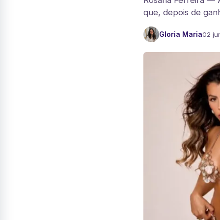
Rosana Ferreira — 
que, depois de ganh
Gloria Maria
02 ju