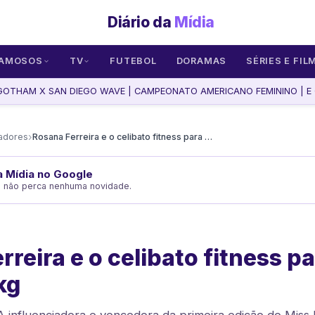
Diário da
Mídia
AMOSOS
TV
FUTEBOL
DORAMAS
SÉRIES E FIL
OTHAM X SAN DIEGO WAVE | CAMPEONATO AMERICANO FEMININO | E C
›
iadores
Rosana Ferreira e o celibato fitness para perder quase 10 kg
da Mídia no Google
e não perca nenhuma novidade.
rreira e o celibato fitness p
kg