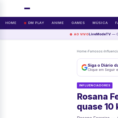
HOME
DM PLAY
ANIME
GAMES
MÚSICA
F
LiveModeTV
— G
AO VIVO
›
›
Home
Famosos
Influenc
Siga o Diário 
Clique em Seguir 
INFLUENCIADORES
Rosana Fe
quase 10 