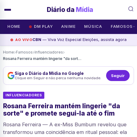
Diário da
Mídia
HOME
DM PLAY
ANIME
MÚSICA
FAMOSOS
CBN
— Viva Voz Especial Eleições, assista agora
AO VIVO
›
›
›
Home
Famosos
Influenciadores
Rosana Ferreira mantém lingerie "da sorte" e promete segui-la até o fim
Siga o Diário da Mídia no Google
Seguir
Clique em Seguir e não perca nenhuma novidade.
INFLUENCIADORES
Rosana Ferreira mantém lingerie "da
sorte" e promete segui-la até o fim
Rosana Ferreira — A ex-Miss Bumbum revelou que
transformou uma coincidência em ritual pessoal: ela