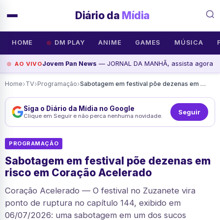
Diário da
Mídia
HOME
DM PLAY
ANIME
GAMES
MÚSICA
Jovem Pan News
— JORNAL DA MANHÃ, assista agora
AO VIVO
›
›
›
Home
TV
Programação
Sabotagem em festival põe dezenas em risco em Coração Acelerado
Siga o Diário da Mídia no Google
Seguir
Clique em Seguir e não perca nenhuma novidade.
PROGRAMAÇÃO
Sabotagem em festival põe dezenas em
risco em Coração Acelerado
Coração Acelerado — O festival no Zuzanete vira
ponto de ruptura no capítulo 144, exibido em
06/07/2026: uma sabotagem em um dos sucos