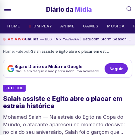
Diário da
Mídia
HOME
DM PLAY
ANIME
GAMES
MÚSICA
Gaules
— BESTIA x YAWARA | BetBoom Storm Season 4 - Siga @Gaules nas redes sociais!, assista agora
AO VIVO
›
›
Home
Futebol
Salah assiste e Egito abre o placar em estreia histórica
Siga o Diário da Mídia no Google
Seguir
Clique em Seguir e não perca nenhuma novidade.
FUTEBOL
Salah assiste e Egito abre o placar em
estreia histórica
Mohamed Salah — Na estreia do Egito na Copa do
Mundo, o atacante apareceu no momento decisivo:
no dia do seu aniversário, Salah foi o garçom que...