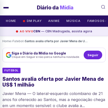
Diário da
Mídia
HOME
DM PLAY
ANIME
MÚSICA
FAMOSOS
CBN
— CBN Madrugada, assista agora
AO VIVO
›
›
Home
Futebol
Santos avalia oferta por Javier Mena de US$ 1 milhão
Siga o Diário da Mídia no Google
Seguir
Clique em Seguir e não perca nenhuma novidade.
FUTEBOL
Santos avalia oferta por Javier Mena de
US$ 1 milhão
Javier Mena — O lateral-esquerdo colombiano de 21
anos foi oferecido ao Santos, mas a negociação chega
em um momento sensível: o clube avalia a...