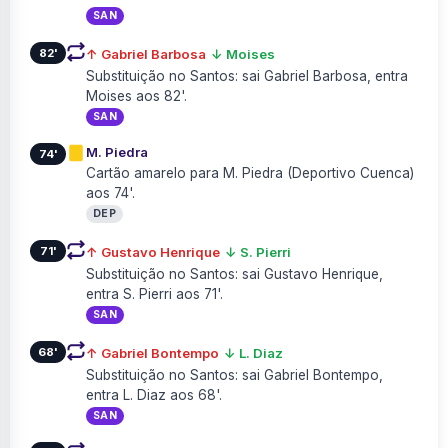
SAN
82'
↑ Gabriel Barbosa
↓ Moises
Substituição no Santos: sai Gabriel Barbosa, entra
Moises aos 82'.
SAN
M. Piedra
74'
Cartão amarelo para M. Piedra (Deportivo Cuenca)
aos 74'.
DEP
71'
↑ Gustavo Henrique
↓ S. Pierri
Substituição no Santos: sai Gustavo Henrique,
entra S. Pierri aos 71'.
SAN
68'
↑ Gabriel Bontempo
↓ L. Diaz
Substituição no Santos: sai Gabriel Bontempo,
entra L. Diaz aos 68'.
SAN