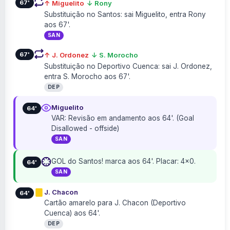
67'
↑ Miguelito
↓ Rony
Substituição no Santos: sai Miguelito, entra Rony
aos 67'.
SAN
67'
↑ J. Ordonez
↓ S. Morocho
Substituição no Deportivo Cuenca: sai J. Ordonez,
entra S. Morocho aos 67'.
DEP
Miguelito
64'
VAR: Revisão em andamento aos 64'. (Goal
Disallowed - offside)
SAN
GOL do Santos! marca aos 64'. Placar: 4×0.
64'
SAN
J. Chacon
64'
Cartão amarelo para J. Chacon (Deportivo
Cuenca) aos 64'.
DEP