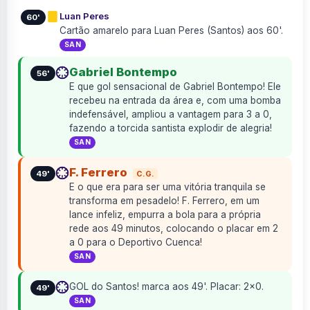
Luan Peres
60'
Cartão amarelo para Luan Peres (Santos) aos 60'.
SAN
Gabriel Bontempo
56'
E que gol sensacional de Gabriel Bontempo! Ele
recebeu na entrada da área e, com uma bomba
indefensável, ampliou a vantagem para 3 a 0,
fazendo a torcida santista explodir de alegria!
SAN
F. Ferrero
C.G.
49'
E o que era para ser uma vitória tranquila se
transforma em pesadelo! F. Ferrero, em um
lance infeliz, empurra a bola para a própria
rede aos 49 minutos, colocando o placar em 2
a 0 para o Deportivo Cuenca!
SAN
GOL do Santos! marca aos 49'. Placar: 2×0.
49'
SAN