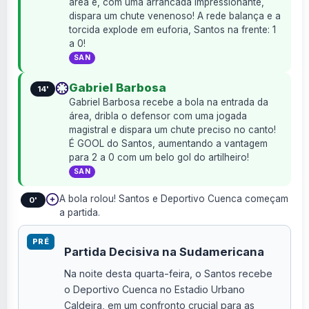
área e, com uma arrancada impressionante,
dispara um chute venenoso! A rede balança e a
torcida explode em euforia, Santos na frente: 1
a 0!
SAN
Gabriel Barbosa
14'
Gabriel Barbosa recebe a bola na entrada da
área, dribla o defensor com uma jogada
magistral e dispara um chute preciso no canto!
É GOOL do Santos, aumentando a vantagem
para 2 a 0 com um belo gol do artilheiro!
SAN
A bola rolou! Santos e Deportivo Cuenca começam
0'
a partida.
PRÉ
Partida Decisiva na Sudamericana
Na noite desta quarta-feira, o Santos recebe
o Deportivo Cuenca no Estadio Urbano
Caldeira, em um confronto crucial para as