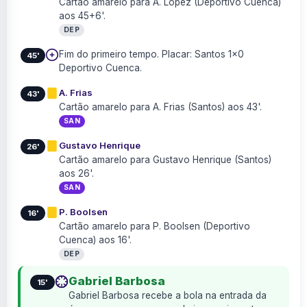
Cartão amarelo para A. Lopez (Deportivo Cuenca)
aos 45+6'.
DEP
Fim do primeiro tempo. Placar: Santos 1×0
45'
Deportivo Cuenca.
A. Frias
43'
Cartão amarelo para A. Frias (Santos) aos 43'.
SAN
Gustavo Henrique
26'
Cartão amarelo para Gustavo Henrique (Santos)
aos 26'.
SAN
P. Boolsen
16'
Cartão amarelo para P. Boolsen (Deportivo
Cuenca) aos 16'.
DEP
Gabriel Barbosa
15'
Gabriel Barbosa recebe a bola na entrada da