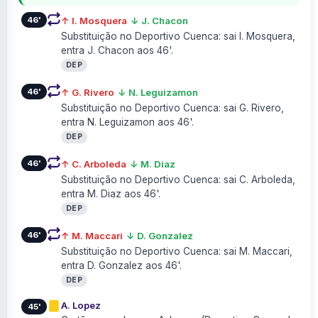
46'
↑ I. Mosquera
↓ J. Chacon
Substituição no Deportivo Cuenca: sai I. Mosquera,
entra J. Chacon aos 46'.
DEP
46'
↑ G. Rivero
↓ N. Leguizamon
Substituição no Deportivo Cuenca: sai G. Rivero,
entra N. Leguizamon aos 46'.
DEP
46'
↑ C. Arboleda
↓ M. Diaz
Substituição no Deportivo Cuenca: sai C. Arboleda,
entra M. Diaz aos 46'.
DEP
46'
↑ M. Maccari
↓ D. Gonzalez
Substituição no Deportivo Cuenca: sai M. Maccari,
entra D. Gonzalez aos 46'.
DEP
A. Lopez
45'