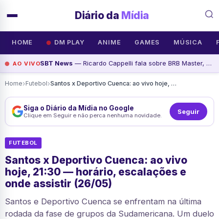
Diário da
Mídia
HOME
DM PLAY
ANIME
GAMES
MÚSICA
SBT News
— Ricardo Cappelli fala sobre BRB Master, 8 de Janeiro e segurança pública | Sala de Imprensa #32, assista agora
AO VIVO
›
›
Home
Futebol
Santos x Deportivo Cuenca: ao vivo hoje, 21:30 — horário, escalações e onde assistir (26/05)
Siga o Diário da Mídia no Google
Seguir
Clique em Seguir e não perca nenhuma novidade.
FUTEBOL
Santos x Deportivo Cuenca: ao vivo
hoje, 21:30 — horário, escalações e
onde assistir (26/05)
Santos e Deportivo Cuenca se enfrentam na última
rodada da fase de grupos da Sudamericana. Um duelo