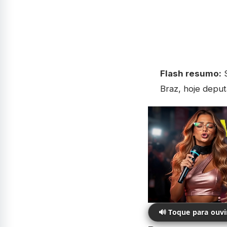
Flash resumo:
S
Braz, hoje deput
🔊 Toque para ouv