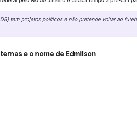
federal pelo Rio de Janeiro e dedica tempo à pré-campan
B) tem projetos políticos e não pretende voltar ao fute
internas e o nome de Edmilson