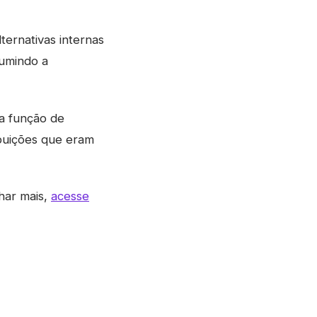
ternativas internas
sumindo a
a função de
buições que eram
har mais,
acesse