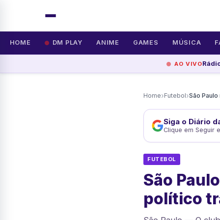
HOME
DM PLAY
ANIME
GAMES
MÚSICA
F
Rádio
AO VIVO
›
›
Home
Futebol
Siga o Diário 
Clique em Seguir 
FUTEBOL
São Paulo
político 