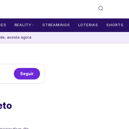
MES
REALITY
STREAMINGS
LOTERIAS
SHORTS
e, assista agora
Seguir
eto