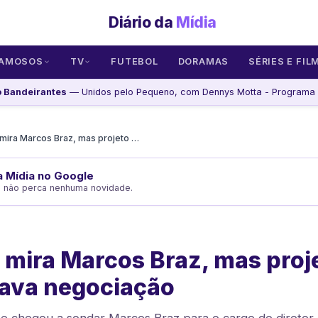
Diário da
Mídia
AMOSOS
TV
FUTEBOL
DORAMAS
SÉRIES E FIL
 Bandeirantes
— Unidos pelo Pequeno, com Dennys Motta - Programa d
São Paulo mira Marcos Braz, mas projeto político trava negociação
da Mídia no Google
e não perca nenhuma novidade.
 mira Marcos Braz, mas proj
trava negociação