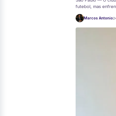
São Paulo — O club
futebol, mas enfre
Marcos Antonio
2