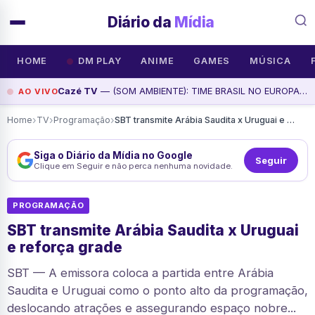
Diário da
Mídia
HOME
DM PLAY
ANIME
GAMES
MÚSICA
Cazé TV
— (SOM AMBIENTE): TIME BRASIL NO EUROPA SMASH | TÊNIS DE MESA, assista agora
AO VIVO
›
›
›
Home
TV
Programação
SBT transmite Arábia Saudita x Uruguai e reforça grade
Siga o Diário da Mídia no Google
Seguir
Clique em Seguir e não perca nenhuma novidade.
PROGRAMAÇÃO
SBT transmite Arábia Saudita x Uruguai
e reforça grade
SBT — A emissora coloca a partida entre Arábia
Saudita e Uruguai como o ponto alto da programação,
deslocando atrações e assegurando espaço nobre...