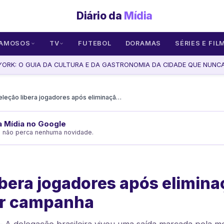
Diário da
Mídia
AMOSOS
TV
FUTEBOL
DORAMAS
SÉRIES E FIL
ORK: O GUIA DA CULTURA E DA GASTRONOMIA DA CIDADE QUE NUNCA 
Seleção libera jogadores após eliminação que iguala pior campanha
da Mídia no Google
e não perca nenhuma novidade.
ibera jogadores após elimin
or campanha