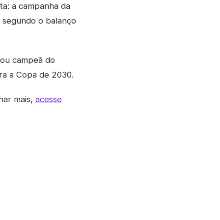
ata: a campanha da
, segundo o balanço
rnou campeã do
ara a Copa de 2030.
har mais,
acesse