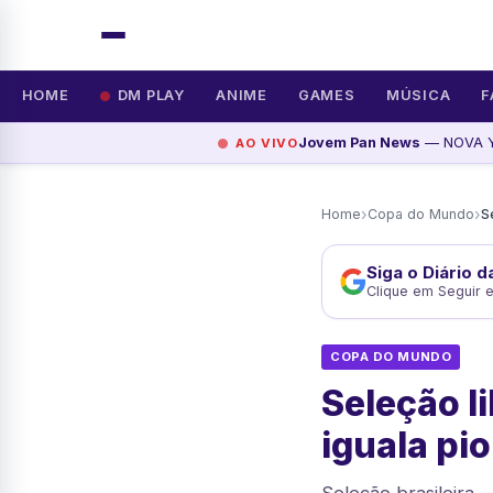
HOME
DM PLAY
ANIME
GAMES
MÚSICA
F
Jovem Pan News
— NOVA Y
AO VIVO
›
›
Home
Copa do Mundo
Siga o Diário 
Clique em Seguir 
COPA DO MUNDO
Seleção l
iguala pi