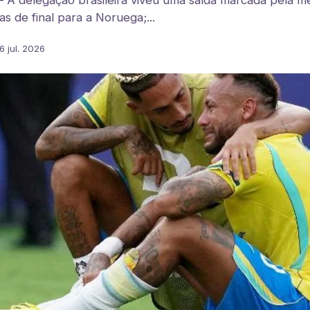
— A delegação brasileira viveu uma saída marcada pela me
as de final para a Noruega;...
6 jul. 2026