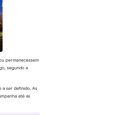
as ou permanecessem
ngo, segundo a
o a ser definido. As
campanha até as