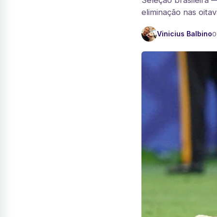
Seleção brasileira 
eliminação nas oitav
Vinicius Balbino
0