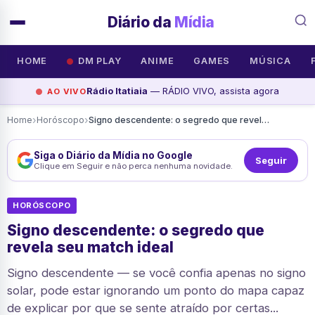
Diário da
Mídia
HOME
DM PLAY
ANIME
GAMES
MÚSICA
Rádio Itatiaia
— RÁDIO VIVO, assista agora
AO VIVO
›
›
Home
Horóscopo
Signo descendente: o segredo que revela seu match ideal
Siga o Diário da Mídia no Google
Seguir
Clique em Seguir e não perca nenhuma novidade.
HORÓSCOPO
Signo descendente: o segredo que
revela seu match ideal
Signo descendente — se você confia apenas no signo
solar, pode estar ignorando um ponto do mapa capaz
de explicar por que se sente atraído por certas...