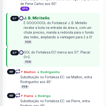
de Pena Carlos aos 60'.
SPO
J. B. Miritello
57'
É GOOOOOOL do Fortaleza! J. B. Miritello
recebe a bola na entrada da área e, com um
chute preciso, manda a redonda para o fundo
das redes, ampliando a vantagem para 2 a 0!
FOR
GOL do Fortaleza EC! marca aos 57'. Placar:
57'
0×2.
FOR
46'
↑ Mailton
↓ Rodriguinho
Substituição no Fortaleza EC: sai Mailton, entra
Rodriguinho aos 46'.
FOR
46'
↑ Pierre
↓ Rodrigo
Substituição no Fortaleza EC: sai Pierre, entra
Rodrigo aos 46'.