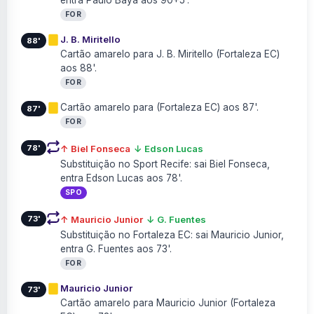
entra Paulo Baya aos 90+5'.
FOR
J. B. Miritello
88'
Cartão amarelo para J. B. Miritello (Fortaleza EC)
aos 88'.
FOR
Cartão amarelo para (Fortaleza EC) aos 87'.
87'
FOR
78'
↑ Biel Fonseca
↓ Edson Lucas
Substituição no Sport Recife: sai Biel Fonseca,
entra Edson Lucas aos 78'.
SPO
73'
↑ Mauricio Junior
↓ G. Fuentes
Substituição no Fortaleza EC: sai Mauricio Junior,
entra G. Fuentes aos 73'.
FOR
Mauricio Junior
73'
Cartão amarelo para Mauricio Junior (Fortaleza