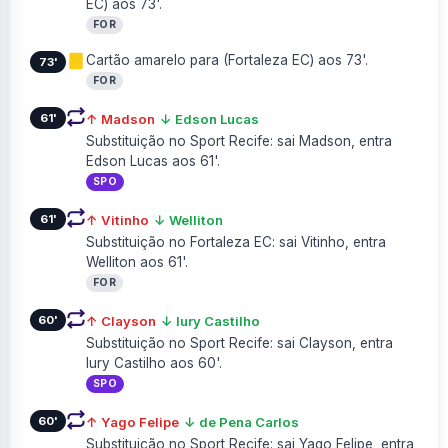
EC) aos 73'.
FOR
Cartão amarelo para (Fortaleza EC) aos 73'.
73'
FOR
61'
↑ Madson
↓ Edson Lucas
Substituição no Sport Recife: sai Madson, entra
Edson Lucas aos 61'.
SPO
61'
↑ Vitinho
↓ Welliton
Substituição no Fortaleza EC: sai Vitinho, entra
Welliton aos 61'.
FOR
60'
↑ Clayson
↓ Iury Castilho
Substituição no Sport Recife: sai Clayson, entra
Iury Castilho aos 60'.
SPO
60'
↑ Yago Felipe
↓ de Pena Carlos
Substituição no Sport Recife: sai Yago Felipe, entra