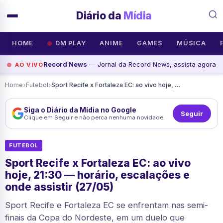
Diário da
Mídia
HOME
DM PLAY
ANIME
GAMES
MÚSICA
Record News
— Jornal da Record News, assista agora
AO VIVO
›
›
Home
Futebol
Sport Recife x Fortaleza EC: ao vivo hoje, 21:30 — horário, escalações e onde assistir (27/05)
Siga o Diário da Mídia no Google
Seguir
Clique em Seguir e não perca nenhuma novidade.
FUTEBOL
Sport Recife x Fortaleza EC: ao vivo
hoje, 21:30 — horário, escalações e
onde assistir (27/05)
Sport Recife e Fortaleza EC se enfrentam nas semi-
finais da Copa do Nordeste, em um duelo que