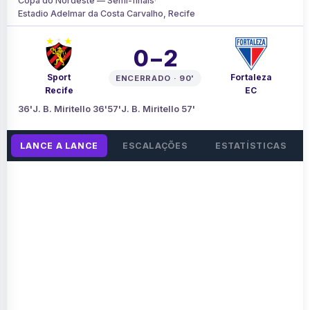
Copa do Nordeste — Semi-finals
·
Estadio Adelmar da Costa Carvalho, Recife
0 – 2
Sport
Fortaleza
ENCERRADO · 90'
Recife
EC
36'
J. B. Miritello 36'
57'
J. B. Miritello 57'
LANCE A LANCE
ESCALAÇÕES
ESTATÍSTICAS