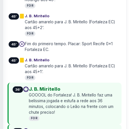
FOR
J. B. Miritello
45'
Cartão amarelo para J. B. Miritello (Fortaleza EC)
aos 45+2'.
FOR
Fim do primeiro tempo. Placar: Sport Recife 0×1
45'
Fortaleza EC.
J. B. Miritello
45'
Cartão amarelo para J. B. Miritello (Fortaleza EC)
aos 45+1'.
FOR
J. B. Miritello
36'
GOOOOL do Fortaleza! J. B. Miritello faz uma
belíssima jogada e estufa a rede aos 36
minutos, colocando o Leão na frente com um
chute preciso!
FOR