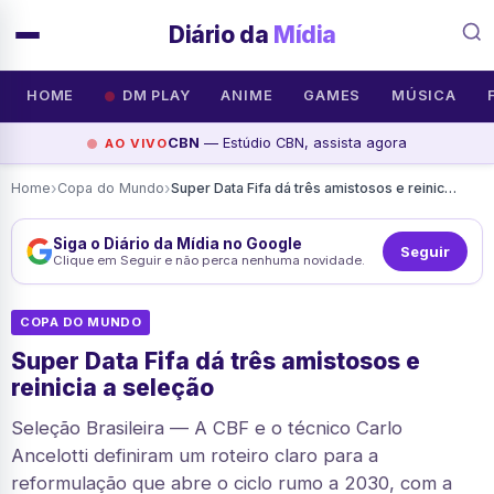
Diário da
Mídia
HOME
DM PLAY
ANIME
GAMES
MÚSICA
CBN
— Estúdio CBN, assista agora
AO VIVO
›
›
Home
Copa do Mundo
Super Data Fifa dá três amistosos e reinicia a seleção
Siga o Diário da Mídia no Google
Seguir
Clique em Seguir e não perca nenhuma novidade.
COPA DO MUNDO
Super Data Fifa dá três amistosos e
reinicia a seleção
Seleção Brasileira — A CBF e o técnico Carlo
Ancelotti definiram um roteiro claro para a
reformulação que abre o ciclo rumo a 2030, com a