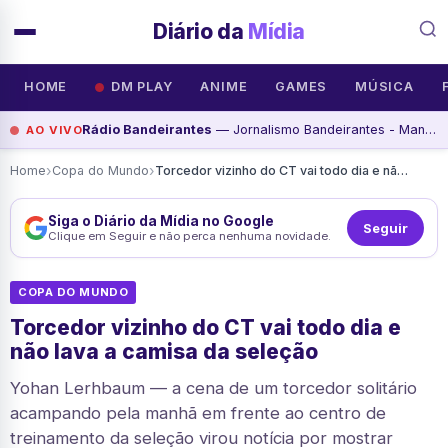
Diário da
Mídia
HOME
DM PLAY
ANIME
GAMES
MÚSICA
Rádio Bandeirantes
— Jornalismo Bandeirantes - Manhã - Programa de, assista agora
AO VIVO
›
›
Home
Copa do Mundo
Torcedor vizinho do CT vai todo dia e não lava a camisa da seleção
Siga o Diário da Mídia no Google
Seguir
Clique em Seguir e não perca nenhuma novidade.
COPA DO MUNDO
Torcedor vizinho do CT vai todo dia e
não lava a camisa da seleção
Yohan Lerhbaum — a cena de um torcedor solitário
acampando pela manhã em frente ao centro de
treinamento da seleção virou notícia por mostrar