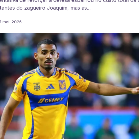
entativa de reforçar a defesa esbarrou no custo total da
antes do zagueiro Joaquim, mas as...
5 mai. 2026