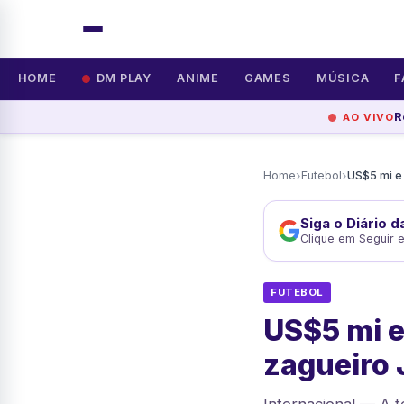
HOME
DM PLAY
ANIME
GAMES
MÚSICA
F
R
AO VIVO
›
›
Home
Futebol
Siga o Diário 
Clique em Seguir 
FUTEBOL
US$5 mi e
zagueiro