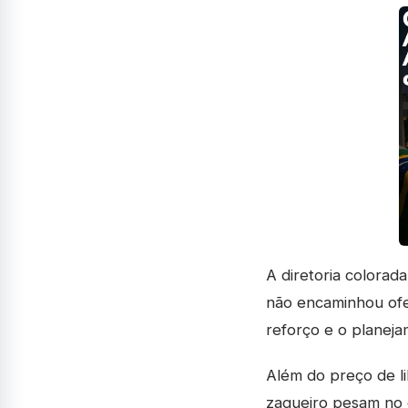
A diretoria colorad
não encaminhou ofer
reforço e o planej
Além do preço de li
zagueiro pesam no c