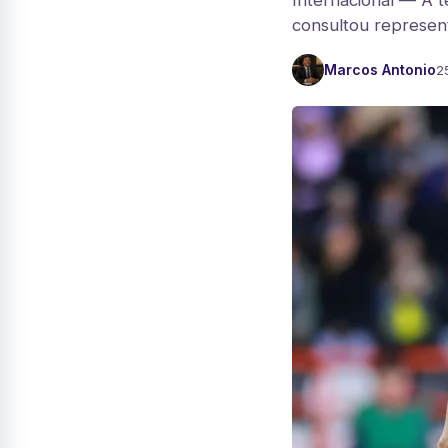
Internacional — A t
consultou represent
Marcos Antonio
2