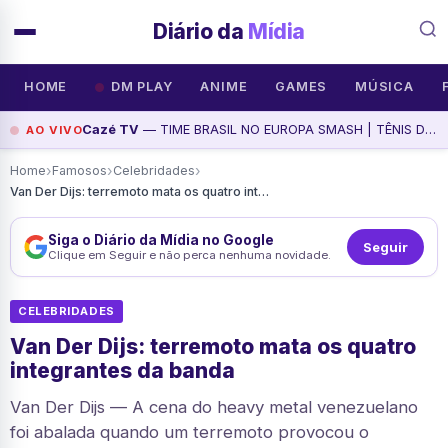
Diário da
Mídia
HOME
DM PLAY
ANIME
GAMES
MÚSICA
Cazé TV
— TIME BRASIL NO EUROPA SMASH | TÊNIS DE MESA, assista agora
AO VIVO
›
›
›
Home
Famosos
Celebridades
Van Der Dijs: terremoto mata os quatro integrantes da banda
Siga o Diário da Mídia no Google
Seguir
Clique em Seguir e não perca nenhuma novidade.
CELEBRIDADES
Van Der Dijs: terremoto mata os quatro
integrantes da banda
Van Der Dijs — A cena do heavy metal venezuelano
foi abalada quando um terremoto provocou o