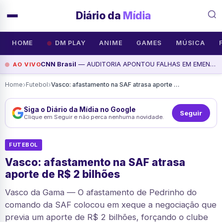
Diário da
Mídia
HOME
DM PLAY
ANIME
GAMES
MÚSICA
CNN Brasil
— AUDITORIA APONTOU FALHAS EM EMENDAS DE VICE DE FLÁVIO - BASTIDORES CNN, assista agora
AO VIVO
›
›
Home
Futebol
Vasco: afastamento na SAF atrasa aporte de R$ 2 bilhões
Siga o Diário da Mídia no Google
Seguir
Clique em Seguir e não perca nenhuma novidade.
FUTEBOL
Vasco: afastamento na SAF atrasa
aporte de R$ 2 bilhões
Vasco da Gama — O afastamento de Pedrinho do
comando da SAF colocou em xeque a negociação que
previa um aporte de R$ 2 bilhões, forçando o clube