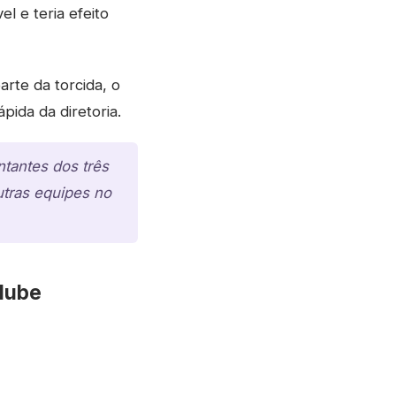
l e teria efeito
arte da torcida, o
ida da diretoria.
ntantes dos três
utras equipes no
clube