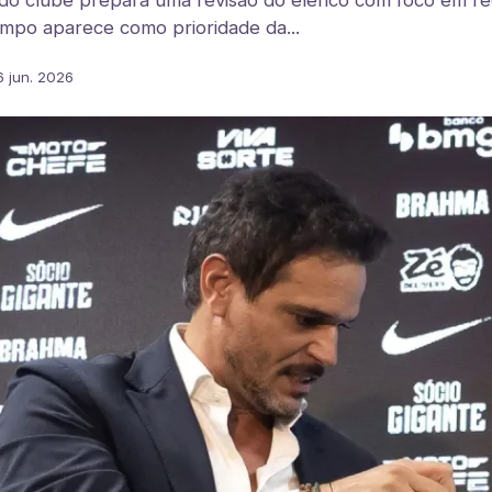
do clube prepara uma revisão do elenco com foco em red
campo aparece como prioridade da...
6 jun. 2026