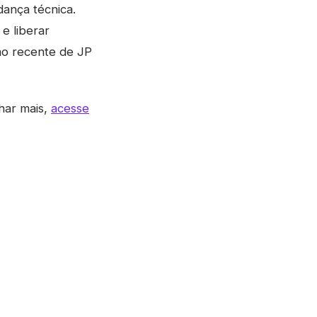
dança técnica.
e liberar
ão recente de JP
har mais,
acesse