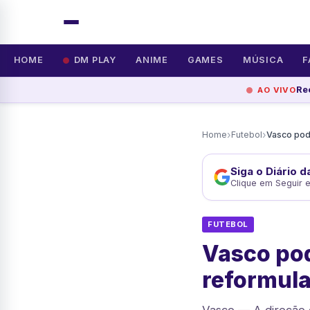
HOME
DM PLAY
ANIME
GAMES
MÚSICA
F
Re
AO VIVO
›
›
Home
Futebol
Siga o Diário 
Clique em Seguir 
FUTEBOL
Vasco pod
reformul