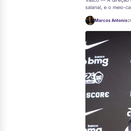
Vasco — A direção 
salarial, e o meio-
Marcos Antonio
2