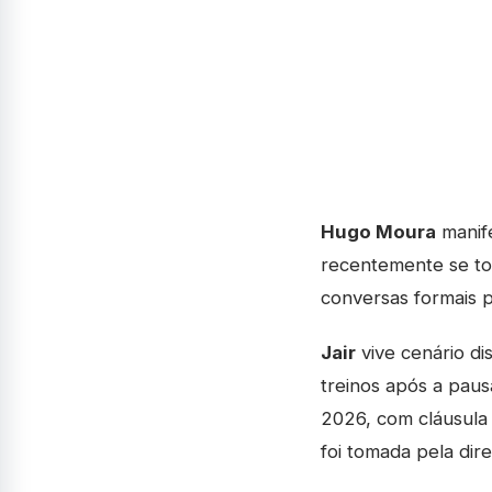
Hugo Moura
manife
recentemente se tor
conversas formais p
Jair
vive cenário di
treinos após a pau
2026, com cláusula
foi tomada pela dire