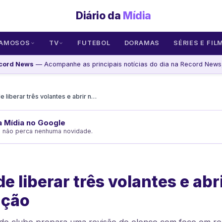
Diário da
Mídia
AMOSOS
TV
FUTEBOL
DORAMAS
SÉRIES E FIL
cord News
— Acompanhe as principais notícias do dia na Record News,
Vasco pode liberar três volantes e abrir nova reformulação
da Mídia no Google
e não perca nenhuma novidade.
e liberar três volantes e abr
ação