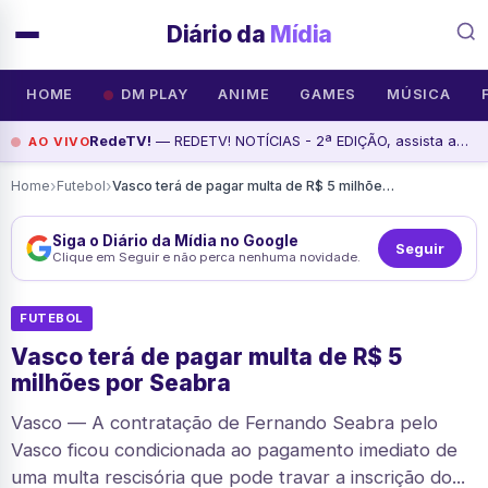
Diário da
Mídia
HOME
DM PLAY
ANIME
GAMES
MÚSICA
RedeTV!
— REDETV! NOTÍCIAS - 2ª EDIÇÃO, assista agora
AO VIVO
›
›
Home
Futebol
Vasco terá de pagar multa de R$ 5 milhões por Seabra
Siga o Diário da Mídia no Google
Seguir
Clique em Seguir e não perca nenhuma novidade.
FUTEBOL
Vasco terá de pagar multa de R$ 5
milhões por Seabra
Vasco — A contratação de Fernando Seabra pelo
Vasco ficou condicionada ao pagamento imediato de
uma multa rescisória que pode travar a inscrição do...