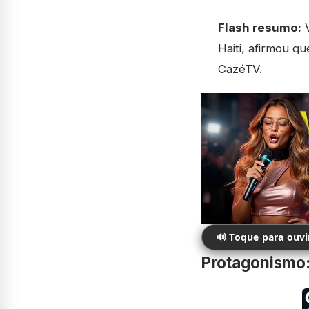
Flash resumo:
V
Haiti, afirmou q
CazéTV.
🔊 Toque para ouv
Protagonismo: