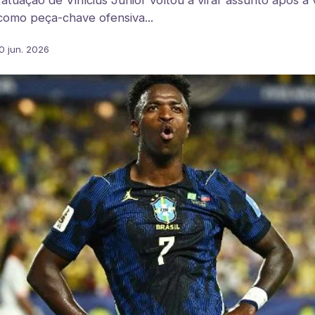
atuação de Vinícius Júnior voltou a virar assunto após a vi
como peça-chave ofensiva...
0 jun. 2026