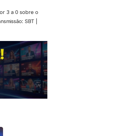
por 3 a 0 sobre o
ansmissão: SBT |