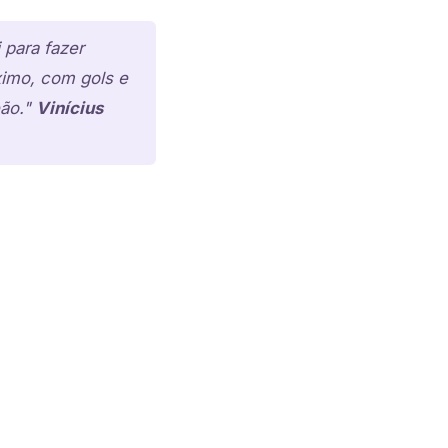
 para fazer
imo, com gols e
eão."
Vinícius