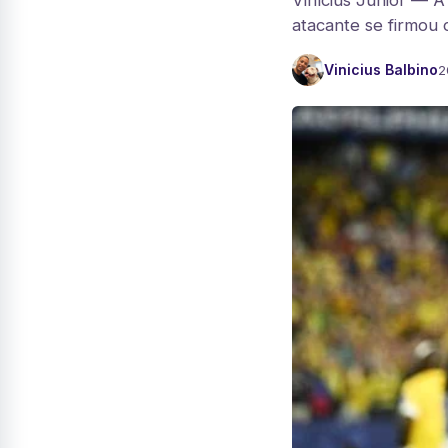
Vinícius Júnior — A 
atacante se firmou 
Vinicius Balbino
2