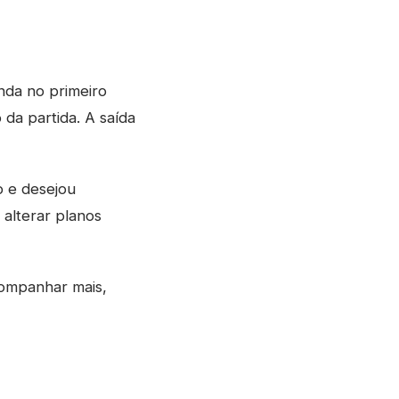
inda no primeiro
da partida. A saída
o e desejou
alterar planos
companhar mais,