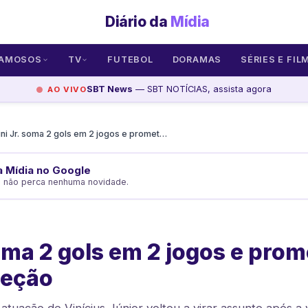
Diário da
Mídia
AMOSOS
TV
FUTEBOL
DORAMAS
SÉRIES E FIL
SBT News
— SBT NOTÍCIAS, assista agora
AO VIVO
Vini Jr. soma 2 gols em 2 jogos e promete liderar seleção
da Mídia no Google
e não perca nenhuma novidade.
soma 2 gols em 2 jogos e pro
leção