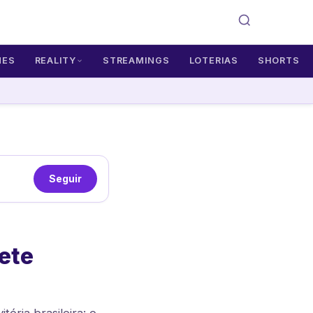
MES
REALITY
STREAMINGS
LOTERIAS
SHORTS
Seguir
mete