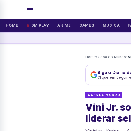
HOME
DM PLAY
ANIME
GAMES
MÚSICA
F
›
›
Home
Copa do Mundo
Siga o Diário 
Clique em Seguir 
COPA DO MUNDO
Vini Jr. 
liderar se