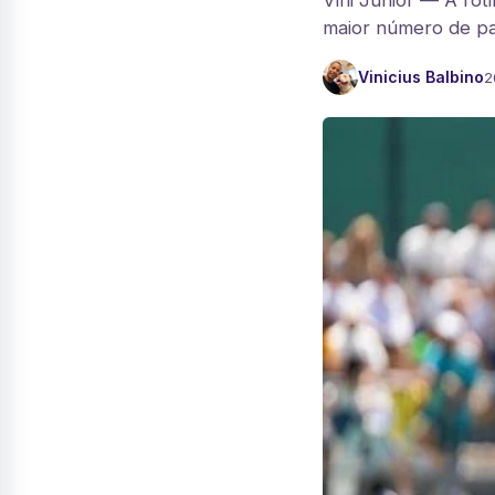
Vini Júnior — A rot
maior número de par
Vinicius Balbino
2