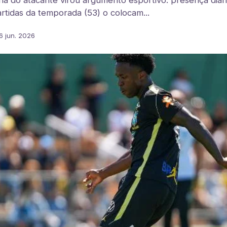
ina do atacante virou argumento esportivo: presença diá
tidas da temporada (53) o colocam...
6 jun. 2026