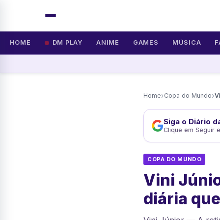
HOME
DM PLAY
ANIME
GAMES
MÚSICA
F
›
›
Home
Copa do Mundo
Siga o Diário 
Clique em Seguir 
COPA DO MUNDO
Vini Júni
diária qu