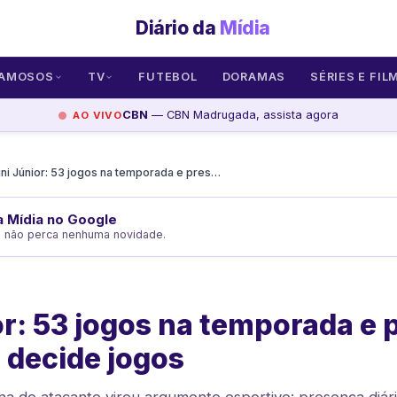
Diário da
Mídia
AMOSOS
TV
FUTEBOL
DORAMAS
SÉRIES E FIL
CBN
— CBN Madrugada, assista agora
AO VIVO
Vini Júnior: 53 jogos na temporada e presença diária que decide jogos
da Mídia no Google
e não perca nenhuma novidade.
or: 53 jogos na temporada e
e decide jogos