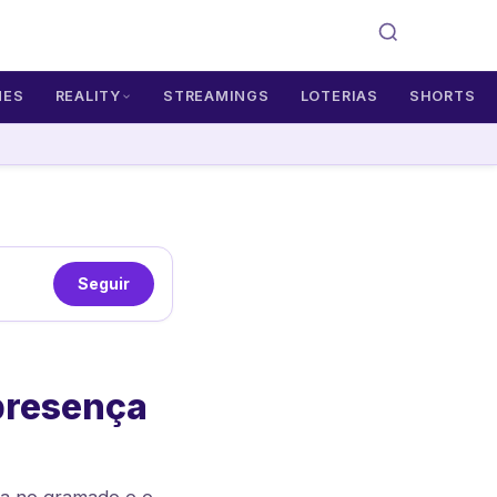
MES
REALITY
STREAMINGS
LOTERIAS
SHORTS
Seguir
 presença