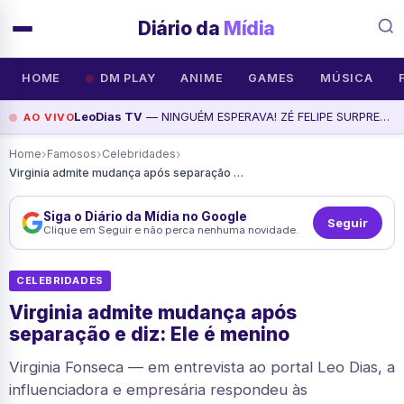
Diário da
Mídia
HOME
DM PLAY
ANIME
GAMES
MÚSICA
LeoDias TV
— NINGUÉM ESPERAVA! ZÉ FELIPE SURPREENDE AO MANDAR BEIJO PARA ANA CASTELA | Jornal dos Famosos, assista agora
AO VIVO
›
›
›
Home
Famosos
Celebridades
Virginia admite mudança após separação e diz: Ele é menino
Siga o Diário da Mídia no Google
Seguir
Clique em Seguir e não perca nenhuma novidade.
CELEBRIDADES
Virginia admite mudança após
separação e diz: Ele é menino
Virginia Fonseca — em entrevista ao portal Leo Dias, a
influenciadora e empresária respondeu às