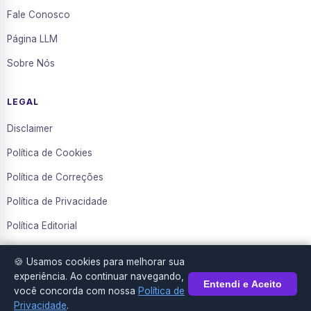
Fale Conosco
Página LLM
Sobre Nós
LEGAL
Disclaimer
Política de Cookies
Política de Correções
Política de Privacidade
Política Editorial
Termos de Uso
🍪 Usamos cookies para melhorar sua
Transparência
experiência. Ao continuar navegando,
Entendi e Aceito
você concorda com nossa
Política de
Privacidade
.
© 2016–2026 Diário da Mídia. Todos os direitos reservados.