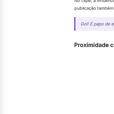
No clipe, a influenc
publicação também 
Gol! É papo de e
Proximidade co