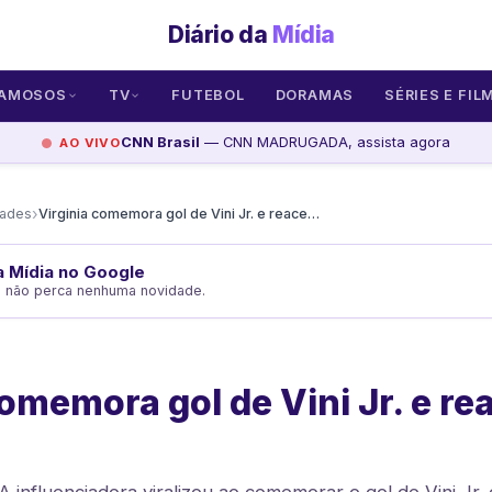
Diário da
Mídia
AMOSOS
TV
FUTEBOL
DORAMAS
SÉRIES E FIL
CNN Brasil
— CNN MADRUGADA, assista agora
AO VIVO
›
dades
Virginia comemora gol de Vini Jr. e reacende rumores
da Mídia no Google
e não perca nenhuma novidade.
comemora gol de Vini Jr. e r