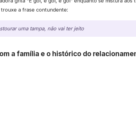
iadora grita “É gol, é gol, é gol” enquanto se mistura aos 
trouxe a frase contundente:
stourar uma tampa, não vai ter jeito
m a família e o histórico do relacioname