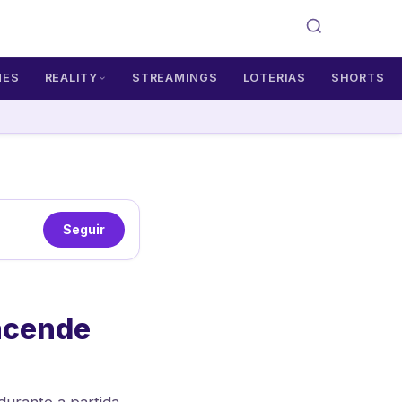
MES
REALITY
STREAMINGS
LOTERIAS
SHORTS
Seguir
eacende