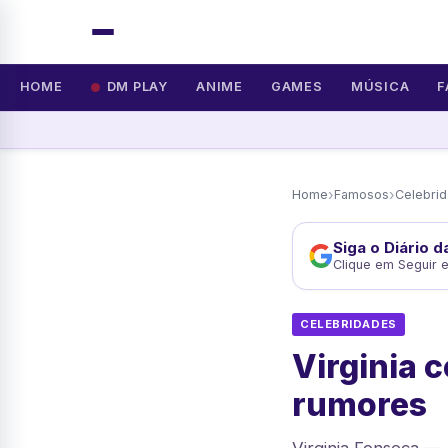
HOME
DM PLAY
ANIME
GAMES
MÚSICA
F
›
›
Home
Famosos
Celebri
Siga o Diário 
Clique em Seguir 
CELEBRIDADES
Virginia 
rumores