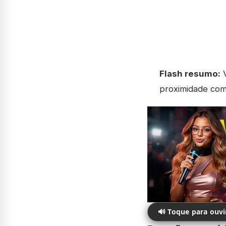
Flash resumo:
V
proximidade com
🔊 Toque para ouv