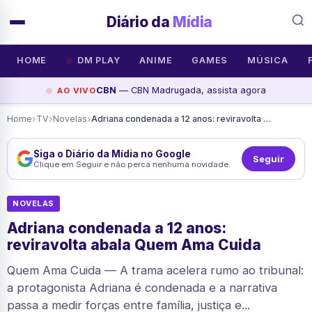
Diário da
Mídia
HOME
DM PLAY
ANIME
GAMES
MÚSICA
CBN
— CBN Madrugada, assista agora
AO VIVO
›
›
›
Home
TV
Novelas
Adriana condenada a 12 anos: reviravolta abala Quem Ama Cuida
Siga o Diário da Mídia no Google
Seguir
Clique em Seguir e não perca nenhuma novidade.
NOVELAS
Adriana condenada a 12 anos:
reviravolta abala Quem Ama Cuida
Quem Ama Cuida — A trama acelera rumo ao tribunal:
a protagonista Adriana é condenada e a narrativa
passa a medir forças entre família, justiça e...