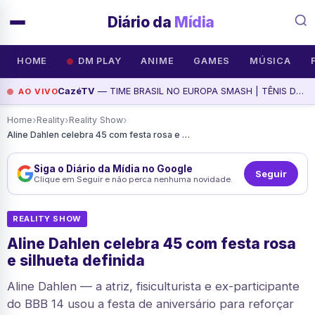
Diário da
Mídia
HOME
DM PLAY
ANIME
GAMES
MÚSICA
CazéTV
— TIME BRASIL NO EUROPA SMASH | TÊNIS DE MESA, assista agora
AO VIVO
›
›
›
Home
Reality
Reality Show
Aline Dahlen celebra 45 com festa rosa e silhueta definida
Siga o Diário da Mídia no Google
Seguir
Clique em Seguir e não perca nenhuma novidade.
REALITY SHOW
Aline Dahlen celebra 45 com festa rosa
e silhueta definida
Aline Dahlen — a atriz, fisiculturista e ex-participante
do BBB 14 usou a festa de aniversário para reforçar