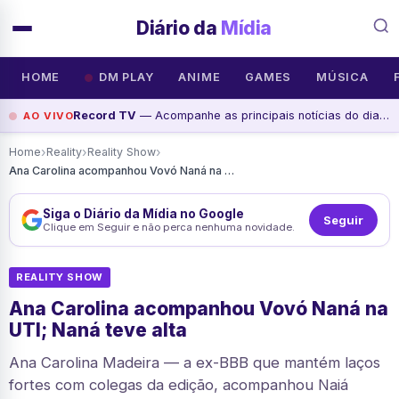
Diário da
Mídia
HOME
DM PLAY
ANIME
GAMES
MÚSICA
Record TV
— Acompanhe as principais notícias do dia na Record News, assista agora
AO VIVO
›
›
›
Home
Reality
Reality Show
Ana Carolina acompanhou Vovó Naná na UTI; Naná teve alta
Siga o Diário da Mídia no Google
Seguir
Clique em Seguir e não perca nenhuma novidade.
REALITY SHOW
Ana Carolina acompanhou Vovó Naná na
UTI; Naná teve alta
Ana Carolina Madeira — a ex-BBB que mantém laços
fortes com colegas da edição, acompanhou Naiá