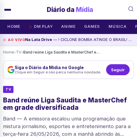
Diário da
Mídia
HOME
DM PLAY
ANIME
GAMES
MÚSICA
Na Lata Drive
— ! CICLONE BOMBA ATINGE O BRASIL! NALATA NEWS, assista agora
AO VIVO
›
›
Home
TV
Band reúne Liga Saudita e MasterChef em grade diversificada
Siga o Diário da Mídia no Google
Seguir
Clique em Seguir e não perca nenhuma novidade.
TV
Band reúne Liga Saudita e MasterChef
em grade diversificada
Band — A emissora escalou uma programação que
mistura jornalismo, esportes e entretenimento para a
terça-feira 26/05/2026, com a manhã abrindo às...