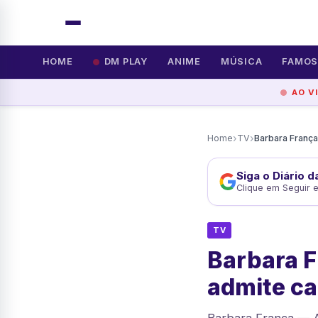
HOME
DM PLAY
ANIME
MÚSICA
FAMO
AO V
›
›
Home
TV
Siga o Diário 
Clique em Seguir 
TV
Barbara F
admite c