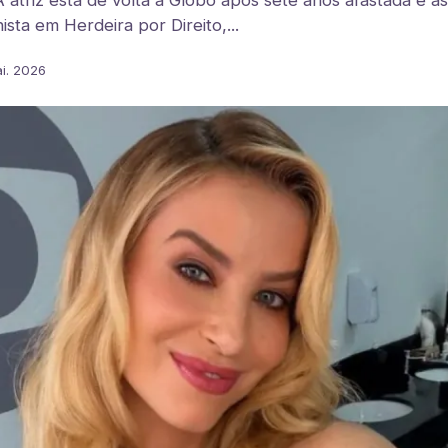
atriz está de volta à Globo após sete anos afastada e 
sta em Herdeira por Direito,...
i. 2026