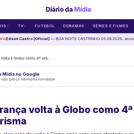
Diário da
Mídia
SOS
TV
FUTEBOL
DORAMAS
SÉRIES E FILMES
Edson Castro [Oficial]
— BOA NOITE CASTRINHO 05.08.2026, assis
IVO
Barbara França volta à Globo como 4ª vilã e admite carisma
da Mídia no Google
e não perca nenhuma novidade.
rança volta à Globo como 4ª 
arisma