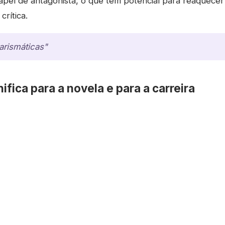
pel de antagonista, o que tem potencial para reaquecer s
crítica.
arismáticas"
nifica para a novela e para a carreira