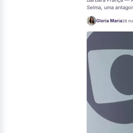
Barbara França — A 
Selma, uma antagoni
Gloria Maria
28 ma