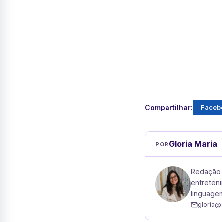
Compartilhar:
Faceb
Gloria Maria
POR
Redação 
entreteni
linguagem
gloria@