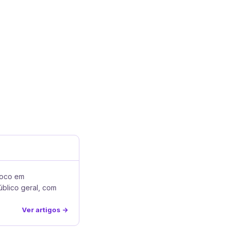
foco em
úblico geral, com
Ver artigos →