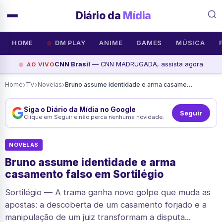
Diário da
Mídia
HOME
DM PLAY
ANIME
GAMES
MÚSICA
CNN Brasil
— CNN MADRUGADA, assista agora
AO VIVO
›
›
›
Home
TV
Novelas
Bruno assume identidade e arma casamento falso em Sortilégio
Siga o Diário da Mídia no Google
Seguir
Clique em Seguir e não perca nenhuma novidade.
NOVELAS
Bruno assume identidade e arma
casamento falso em Sortilégio
Sortilégio — A trama ganha novo golpe que muda as
apostas: a descoberta de um casamento forjado e a
manipulação de um juiz transformam a disputa...