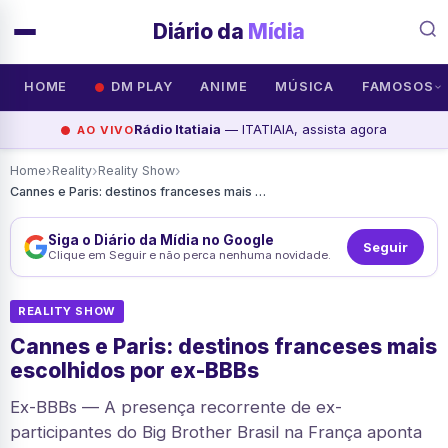
Diário da
Mídia
HOME
DM PLAY
ANIME
MÚSICA
FAMOSOS
Rádio Itatiaia
— ITATIAIA, assista agora
AO VIVO
›
›
›
Home
Reality
Reality Show
Cannes e Paris: destinos franceses mais escolhidos por ex-BBBs
Siga o Diário da Mídia no Google
Seguir
Clique em Seguir e não perca nenhuma novidade.
REALITY SHOW
Cannes e Paris: destinos franceses mais
escolhidos por ex-BBBs
Ex-BBBs — A presença recorrente de ex-
participantes do Big Brother Brasil na França aponta