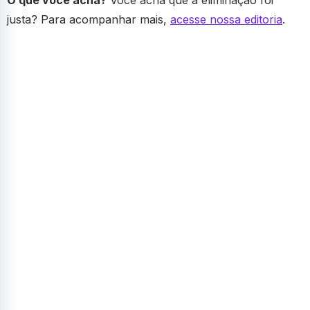
O que você acha?
Você acha que a eliminação foi
justa? Para acompanhar mais,
acesse nossa editoria
.