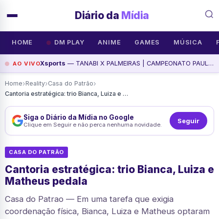
Diário da
Mídia
HOME
DM PLAY
ANIME
GAMES
MÚSICA
Xsports
— TANABI X PALMEIRAS | CAMPEONATO PAULISTA SUB-20 | E COM IMAGENS, assista agora
AO VIVO
›
›
›
Home
Reality
Casa do Patrão
Cantoria estratégica: trio Bianca, Luiza e Matheus pedala
Siga o Diário da Mídia no Google
Seguir
Clique em Seguir e não perca nenhuma novidade.
CASA DO PATRÃO
Cantoria estratégica: trio Bianca, Luiza e
Matheus pedala
Casa do Patrao — Em uma tarefa que exigia
coordenação física, Bianca, Luiza e Matheus optaram