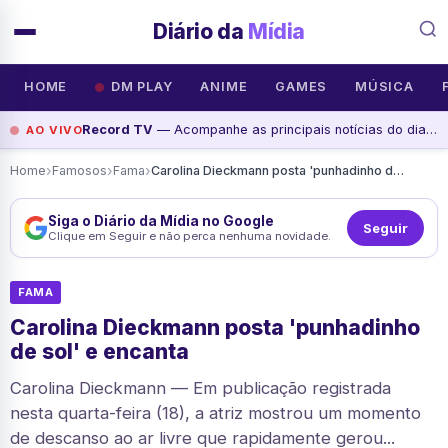
Diário da
Mídia
HOME
DM PLAY
ANIME
GAMES
MÚSICA
Record TV
— Acompanhe as principais notícias do dia na Record News, assista agora
AO VIVO
›
›
›
Home
Famosos
Fama
Carolina Dieckmann posta 'punhadinho de sol' e encanta
Siga o Diário da Mídia no Google
Seguir
Clique em Seguir e não perca nenhuma novidade.
FAMA
Carolina Dieckmann posta 'punhadinho
de sol' e encanta
Carolina Dieckmann — Em publicação registrada
nesta quarta-feira (18), a atriz mostrou um momento
de descanso ao ar livre que rapidamente gerou...