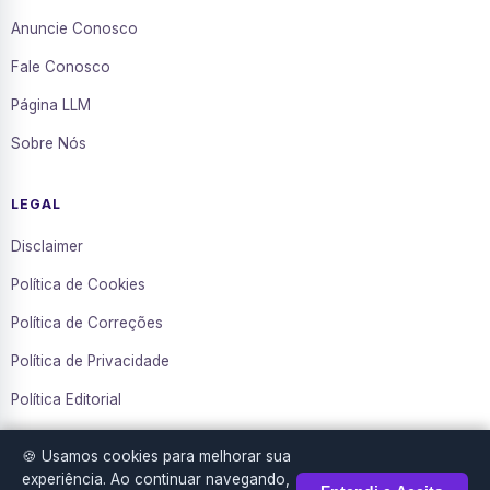
Anuncie Conosco
Fale Conosco
Página LLM
Sobre Nós
LEGAL
Disclaimer
Política de Cookies
Política de Correções
Política de Privacidade
Política Editorial
Termos de Uso
🍪 Usamos cookies para melhorar sua
Transparência
experiência. Ao continuar navegando,