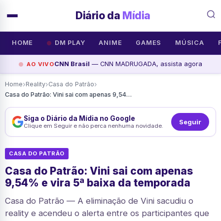
Diário da
Mídia
HOME
DM PLAY
ANIME
GAMES
MÚSICA
CNN Brasil
— CNN MADRUGADA, assista agora
AO VIVO
›
›
›
Home
Reality
Casa do Patrão
Casa do Patrão: Vini sai com apenas 9,54% e vira 5ª baixa da temporada
Siga o Diário da Mídia no Google
Seguir
Clique em Seguir e não perca nenhuma novidade.
CASA DO PATRÃO
Casa do Patrão: Vini sai com apenas
9,54% e vira 5ª baixa da temporada
Casa do Patrão — A eliminação de Vini sacudiu o
reality e acendeu o alerta entre os participantes que