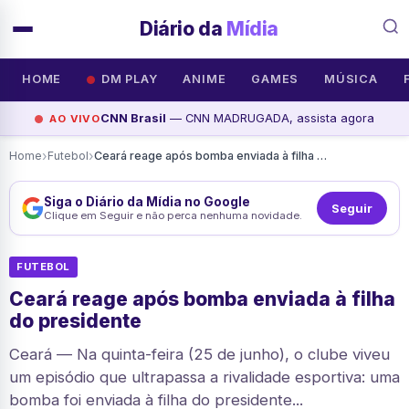
Diário da
Mídia
HOME
DM PLAY
ANIME
GAMES
MÚSICA
CNN Brasil
— CNN MADRUGADA, assista agora
AO VIVO
›
›
Home
Futebol
Ceará reage após bomba enviada à filha do presidente
Siga o Diário da Mídia no Google
Seguir
Clique em Seguir e não perca nenhuma novidade.
FUTEBOL
Ceará reage após bomba enviada à filha
do presidente
Ceará — Na quinta-feira (25 de junho), o clube viveu
um episódio que ultrapassa a rivalidade esportiva: uma
bomba foi enviada à filha do presidente...