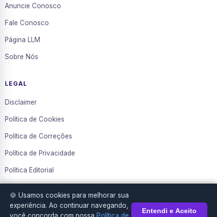
Anuncie Conosco
Fale Conosco
Página LLM
Sobre Nós
LEGAL
Disclaimer
Política de Cookies
Política de Correções
Política de Privacidade
Política Editorial
Termos de Uso
🍪 Usamos cookies para melhorar sua
Transparência
experiência. Ao continuar navegando,
Entendi e Aceito
você concorda com nossa
Política de